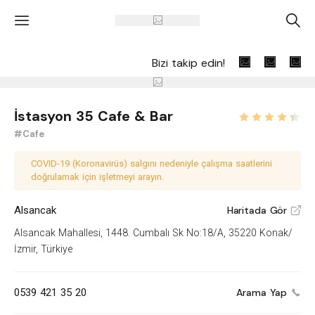
'
A
Bizi takip edin!
İstasyon 35 Cafe & Bar
#Cafe
COVID-19 (Koronavirüs) salgını nedeniyle çalışma saatlerini
doğrulamak için işletmeyi arayın.
Alsancak
Haritada Gör
V
Alsancak Mahallesi, 1448. Cumbalı Sk No:18/A, 35220 Konak/
İzmir, Türkiye
0539 421 35 20
Arama Yap