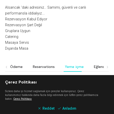
Alsancak 'daki adresiniz... Samimi, güvenli ve canlı
performansla iddialıyız....
Rezervasyon Kabul Ediyor
Rezervasyon Şart Değil
Gruplara Uygun
Catering
Masaya Servis
Dışarıda Masa
Ödeme
Reservations
Yeme içme
Eğlence
Tatlı
^
Çerez Politikası
Kokteyl
^
Şarap
^
Sizlere daha iyi hizmet sağlamak için çerezler kullanıyoruz. Çerez
kullanımımız hakkında daha fazla bilgi edinmek için lütfen çerez politikamıza
bakın.
Çerez Politikası
Keşfet
Reddet
Anladım