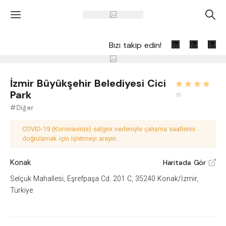
'
A
Bizi takip edin!
İzmir Büyükşehir Belediyesi Cici
Park
#Diğer
COVID-19 (Koronavirüs) salgını nedeniyle çalışma saatlerini
doğrulamak için işletmeyi arayın.
Konak
Haritada Gör
V
Selçuk Mahallesi, Eşrefpaşa Cd. 201 C, 35240 Konak/İzmir,
Türkiye