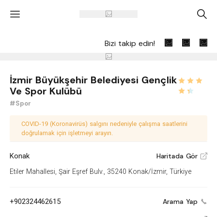
'
A
Bizi takip edin!
İzmir Büyükşehir Belediyesi Gençlik
Ve Spor Kulübü
#Spor
COVID-19 (Koronavirüs) salgını nedeniyle çalışma saatlerini
doğrulamak için işletmeyi arayın.
Konak
Haritada Gör
V
Etiler Mahallesi, Şair Eşref Bulv., 35240 Konak/İzmir, Türkiye
+902324462615
Arama Yap