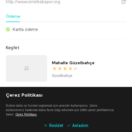
http://www.izmirbsbspor.org
V
Ödeme
Kartla ödeme
^
Keşfet
Mahalle Güzelbahçe
Güzelbahçe
İstinye Art
Çerez Politikası
Sizlere daha iyi hizmet sağlamak için çerezler kullanıyoruz. Çerez
Balçova
kullanımımız hakkında daha fazla bilgi edinmek için lütfen çerez politikamıza
bakın.
Çerez Politikası
Reddet
Anladım
imi ayayorgi