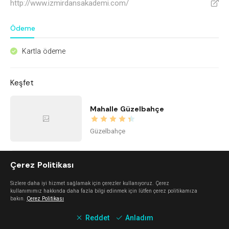
http://www.izmirdansakademi.com/
V
Ödeme
Kartla ödeme
^
Keşfet
Mahalle Güzelbahçe
Güzelbahçe
Nada Alaçatı
Çerez Politikası
Sizlere daha iyi hizmet sağlamak için çerezler kullanıyoruz. Çerez
Alaçatı
kullanımımız hakkında daha fazla bilgi edinmek için lütfen çerez politikamıza
bakın.
Çerez Politikası
Reddet
Anladım
Alaçatı Forte