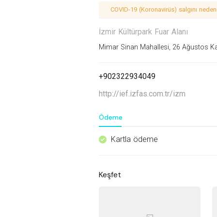
COVID-19 (Koronavirüs) salgını nedeniy
İzmir Kültürpark Fuar Alanı
Mimar Sinan Mahallesi, 26 Ağustos Ka
+902322934049
http://ief.izfas.com.tr/izm
Ödeme
Kartla ödeme
^
Keşfet