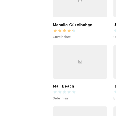
Mahalle Güzelbahçe
U
Güzelbahçe
U
Mali Beach
İ
Seferihisar
B