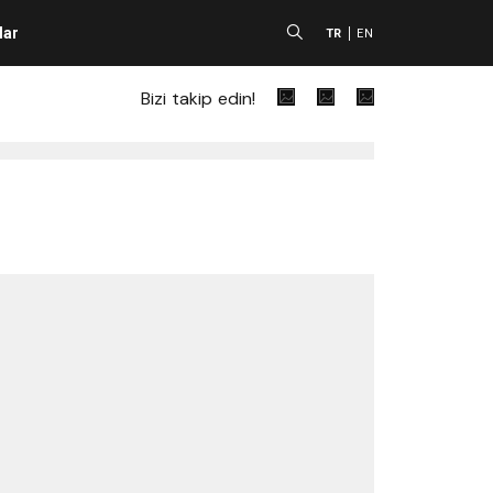
lar
A
TR
EN
Bizi takip edin!