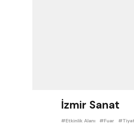
İzmir Sanat
#Etkinlik Alanı
#Fuar
#Tiya