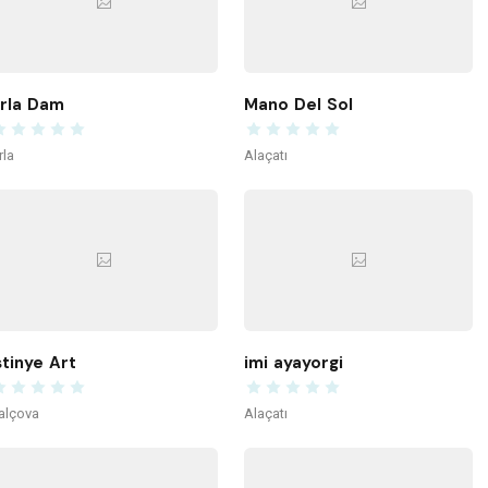
rla Dam
Mano Del Sol
rla
Alaçatı
stinye Art
imi ayayorgi
alçova
Alaçatı