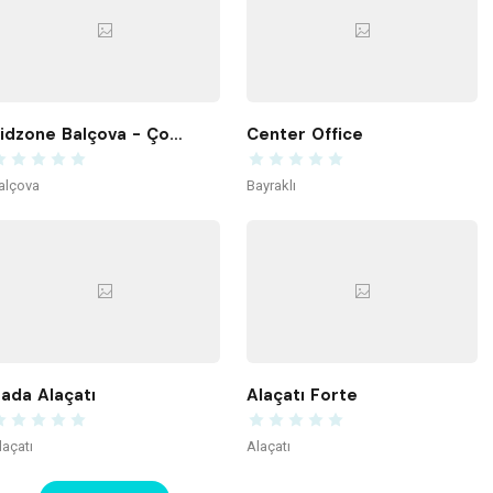
Kidzone Balçova - Çocuk Gelişim ve Aktivite Merkezi
Center Office
alçova
Bayraklı
ada Alaçatı
Alaçatı Forte
laçatı
Alaçatı