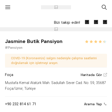
'
A
Bizi takip edin!
Jasmine Butik Pansiyon
#Pansiyon
COVID-19 (Koronavirüs) salgını nedeniyle çalışma saatlerini
doğrulamak için işletmeyi arayın.
Foça
Haritada Gör
V
Mustafa Kemal Atatürk Mah. Sadullah Sever Cad. No: 59, 35687
Foça/İzmir, Türkiye
+90 232 814 61 71
Arama Yap