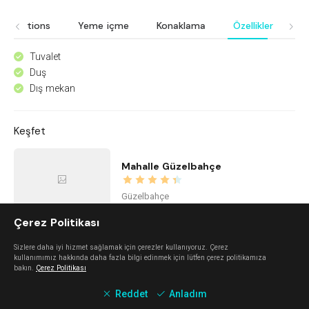
eservations
Yeme içme
Konaklama
Özellikler
H
Tuvalet
^
Duş
^
Dış mekan
^
Keşfet
Mahalle Güzelbahçe
Güzelbahçe
Çerez Politikası
Kidzone Balçova - Çocuk Gelişim ve Aktivite Merkezi
Sizlere daha iyi hizmet sağlamak için çerezler kullanıyoruz. Çerez
kullanımımız hakkında daha fazla bilgi edinmek için lütfen çerez politikamıza
bakın.
Çerez Politikası
Balçova
Reddet
Anladım