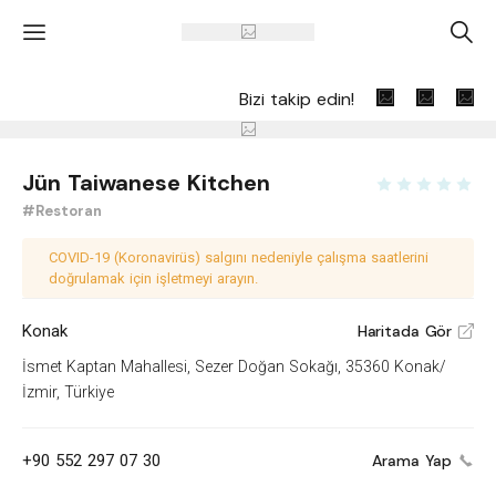
'
A
Bizi takip edin!
Jün Taiwanese Kitchen
#Restoran
COVID-19 (Koronavirüs) salgını nedeniyle çalışma saatlerini
doğrulamak için işletmeyi arayın.
Konak
Haritada Gör
V
İsmet Kaptan Mahallesi, Sezer Doğan Sokağı, 35360 Konak/
İzmir, Türkiye
+90 552 297 07 30
Arama Yap