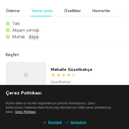
Ödeme
Yeme içme
Özellikler
Hizmetler
Tatlı
^
Akşam yemeği
^
Mutfak
Asya
^
Keşfet
Mahalle Güzelbahçe
Güzelbahçe
Çerez Politikası
Nada Alaçatı
Sizlere daha iyi hizmet sağlamak için çerezler kullanıyoruz. Çerez
kullanımımız hakkında daha fazla bilgi edinmek için lütfen çerez politikamıza
bakın.
Çerez Politikası
Alaçatı
Reddet
Anladım