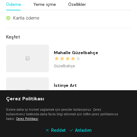
Ödeme
Yeme içme
Özellikler
Kartla ödeme
^
Keşfet
Mahalle Güzelbahçe
Güzelbahçe
İstinye Art
Çerez Politikası
Balçova
Sizlere daha iyi hizmet sağlamak için çerezler kullanıyoruz. Çerez
kullanımımız hakkında daha fazla bilgi edinmek için lütfen çerez politikamıza
imi ayayorgi
bakın.
Çerez Politikası
Reddet
Anladım
Alaçatı