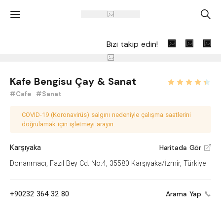
'
A
Bizi takip edin!
Kafe Bengisu Çay & Sanat
#Cafe
#Sanat
COVID-19 (Koronavirüs) salgını nedeniyle çalışma saatlerini
doğrulamak için işletmeyi arayın.
Karşıyaka
Haritada Gör
V
Donanmacı, Fazıl Bey Cd. No:4, 35580 Karşıyaka/İzmir, Türkiye
+90232 364 32 80
Arama Yap