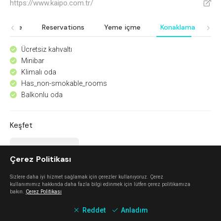
https://www.kaipo.com.tr/
V
Ödeme
Reservations
Yeme içme
Konaklama
Öz
Ücretsiz kahvaltı
^
Minibar
^
Klimalı oda
^
Has_non-smokable_rooms
^
Balkonlu oda
^
Keşfet
Mahalle Güzelbahçe
Çerez Politikası
Güzelbahçe
Sizlere daha iyi hizmet sağlamak için çerezler kullanıyoruz. Çerez
kullanımımız hakkında daha fazla bilgi edinmek için lütfen çerez politikamıza
bakın.
Çerez Politikası
Mano Del Sol
Reddet
Anladım