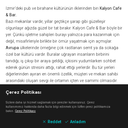
İzmir'deki
pub
ve birahane kültürünün ilklerinden biri
Kalyon
Cafe
& Bar.
.
Bazı mekanlar vardır, yıllar geçtikçe şarap gibi güzelleşir
olgunlaşır ağızda güzel bir tat bırakır. Kalyon
Cafe
& Bar böyle bir
yer. Çünkü işletme sahipleri burayı yalnızca para kazanmak için
değil, misafirleriyle birlikte bir ömür yaşatmak için açmışlar.
Avrupa
ülkelerinde örneğine çok rastlanan semt ya da sokağa
özel bar kültürü vardır. Buralar uğrayan insanların birbirini
tanıdığı; iş çıkışı bir araya geldiği, içkisini yudumlarken sohbet
ederek günün stresini attığı, rahat ettiği yerlerdir. Bu tür yerleri
diğerlerinden ayıran en önemli özellik, müşteri ve mekan sahibi
arasındaki oluşan sevgi ile ortamın içten ve samimi olmasıdır.
Türkiye
'de örneği az olsa da emsallerinden biri de
İzmir
'de
Çerez Politikası
bulunuyor.
Alsancak
'da
Cumhuriyet Bulvarı
üzerinde bulunan
Kalyon
Cafe
& Bar. 1978 yılında Zafer ve Haluk Olcay tarafından
Sizlere daha iyi hizmet sağlamak için çerezler kullanıyoruz. Çerez
kurulmuş burası. Deniz aşığı bu iki insan barı buna göre dekore
kullanımımız hakkında daha fazla bilgi edinmek için lütfen çerez politikamıza
bakın.
Çerez Politikası
etmiş ve kurulduğu günden bu yana mekanda hiçbir şeyi
değiştirmemiş.
Reddet
Anladım
Kendine has tarzı, şıklığı ve içten ortamıyla Kalyon Bar, İzmir