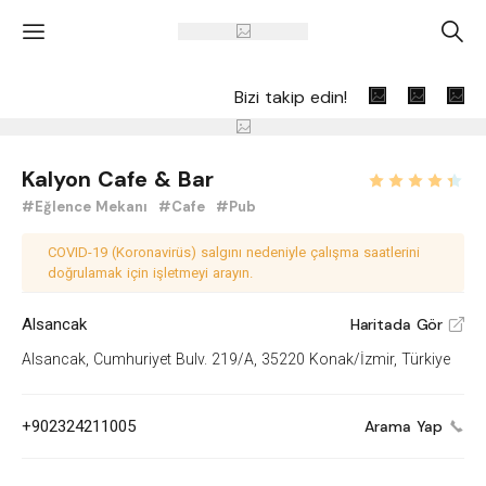
'
A
Bizi takip edin!
Kalyon Cafe & Bar
#Eğlence Mekanı
#Cafe
#Pub
COVID-19 (Koronavirüs) salgını nedeniyle çalışma saatlerini
doğrulamak için işletmeyi arayın.
Alsancak
Haritada Gör
V
Alsancak, Cumhuriyet Bulv. 219/A, 35220 Konak/İzmir, Türkiye
+902324211005
Arama Yap