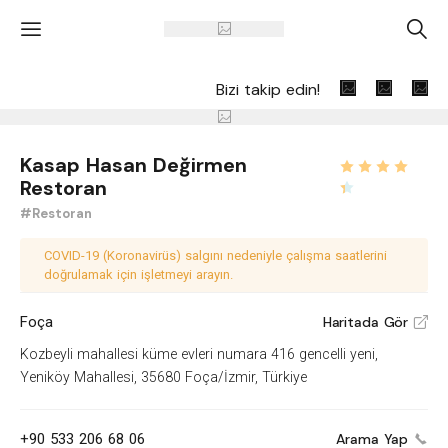
'
A
Bizi takip edin!
Kasap Hasan Değirmen
Restoran
#Restoran
COVID-19 (Koronavirüs) salgını nedeniyle çalışma saatlerini
doğrulamak için işletmeyi arayın.
Foça
Haritada Gör
V
Kozbeyli mahallesi küme evleri numara 416 gencelli yeni,
Yeniköy Mahallesi, 35680 Foça/İzmir, Türkiye
+90 533 206 68 06
Arama Yap