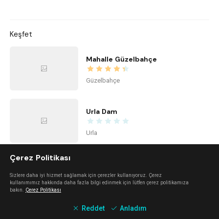
Keşfet
Mahalle Güzelbahçe
Güzelbahçe
Urla Dam
Urla
Çerez Politikası
Mano Del Sol
Sizlere daha iyi hizmet sağlamak için çerezler kullanıyoruz. Çerez
kullanımımız hakkında daha fazla bilgi edinmek için lütfen çerez politikamıza
Alaçatı
bakın.
Çerez Politikası
Reddet
Anladım
Mali Beach