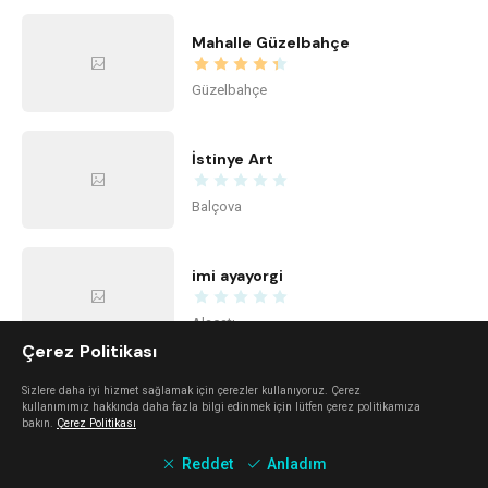
Mahalle Güzelbahçe
Güzelbahçe
İstinye Art
Balçova
imi ayayorgi
Alaçatı
Çerez Politikası
The Beach Alaçatı
Sizlere daha iyi hizmet sağlamak için çerezler kullanıyoruz. Çerez
kullanımımız hakkında daha fazla bilgi edinmek için lütfen çerez politikamıza
bakın.
Çerez Politikası
Alaçatı
Reddet
Anladım