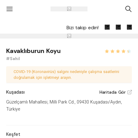
'
A
Bizi takip edin!
Kavaklıburun Koyu
#Sahil
COVID-19 (Koronavirüs) salgını nedeniyle çalışma saatlerini
doğrulamak için işletmeyi arayın.
Kuşadası
Haritada Gör
V
Güzelçamlı Mahallesi, Milli Park Cd., 09430 Kuşadası/Aydın,
Türkiye
Keşfet