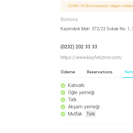
COVID-19 (Koronavirüs) salgını nedeniy
Bornova
Kazımdirik Mah. 372/23 Sokak No: 1, 
(0232) 202 33 33
https://www.keyfetizmir.com/
Ödeme
Reservations
Yem
Kahvaltı
^
Öğle yemeği
^
Tatlı
^
Akşam yemeği
^
Mutfak
Türk
^