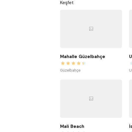
Keşfet
Mahalle Güzelbahçe
U
Güzelbahçe
U
Mali Beach
İ