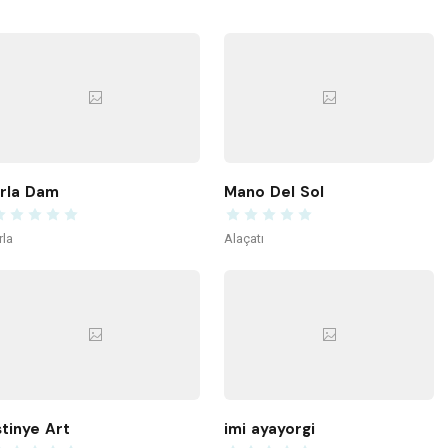
rla Dam
Mano Del Sol
rla
Alaçatı
stinye Art
imi ayayorgi