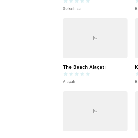
Seferihisar
B
The Beach Alaçatı
Alaçatı
B