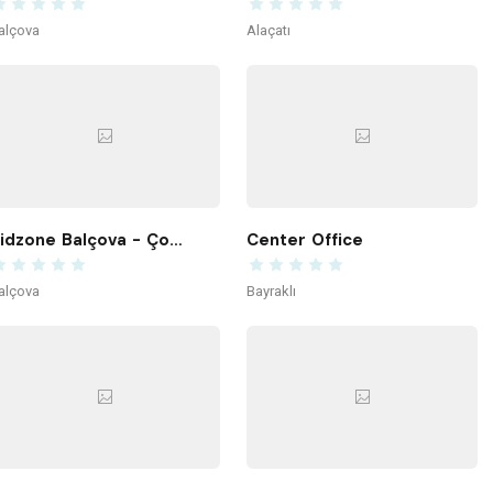
alçova
Alaçatı
Kidzone Balçova - Çocuk Gelişim ve Aktivite Merkezi
Center Office
alçova
Bayraklı