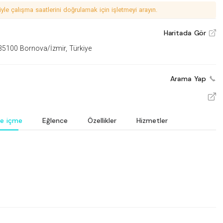
le çalışma saatlerini doğrulamak için işletmeyi arayın.
Haritada Gör
V
35100 Bornova/İzmir, Türkiye
Arama Yap
V
e içme
Eğlence
Özellikler
Hizmetler