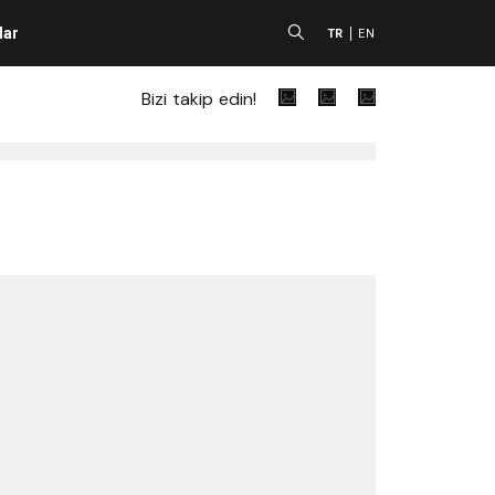
lar
A
TR
EN
Bizi takip edin!