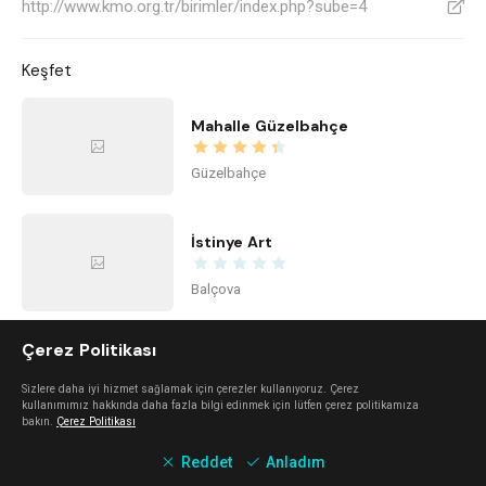
http://www.kmo.org.tr/birimler/index.php?sube=4
V
Keşfet
Mahalle Güzelbahçe
Güzelbahçe
İstinye Art
Balçova
Çerez Politikası
imi ayayorgi
Sizlere daha iyi hizmet sağlamak için çerezler kullanıyoruz. Çerez
Alaçatı
kullanımımız hakkında daha fazla bilgi edinmek için lütfen çerez politikamıza
bakın.
Çerez Politikası
Reddet
Anladım
The Beach Alaçatı