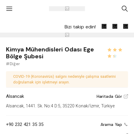
'
A
Bizi takip edin!
Kimya Mühendisleri Odası Ege
Bölge Şubesi
#Diğer
COVID-19 (Koronavirüs) salgını nedeniyle çalışma saatlerini
doğrulamak için işletmeyi arayın.
Alsancak
Haritada Gör
V
Alsancak, 1441. Sk. No:4 D:5, 35220 Konak/İzmir, Türkiye
+90 232 421 35 35
Arama Yap