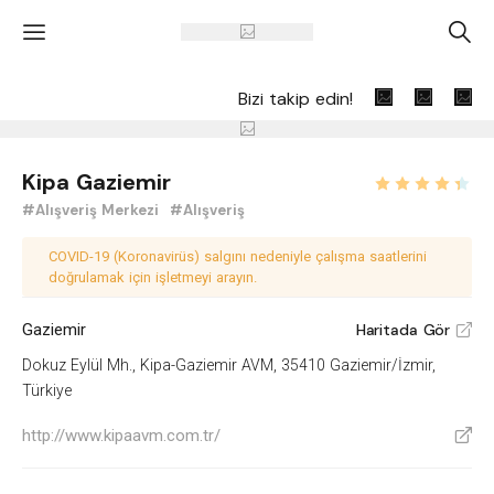
'
A
Bizi takip edin!
Kipa Gaziemir
#Alışveriş Merkezi
#Alışveriş
COVID-19 (Koronavirüs) salgını nedeniyle çalışma saatlerini
doğrulamak için işletmeyi arayın.
Gaziemir
Haritada Gör
V
Dokuz Eylül Mh., Kipa-Gaziemir AVM, 35410 Gaziemir/İzmir,
Türkiye
http://www.kipaavm.com.tr/
V