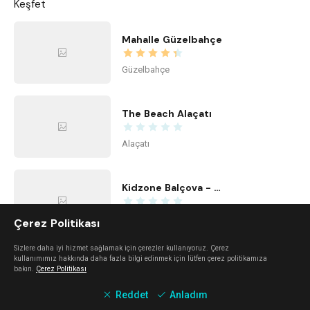
Keşfet
Mahalle Güzelbahçe
Güzelbahçe
The Beach Alaçatı
Alaçatı
Kidzone Balçova - Çocuk Gelişim ve Aktivite Merkezi
Balçova
Çerez Politikası
Sizlere daha iyi hizmet sağlamak için çerezler kullanıyoruz. Çerez
kullanımımız hakkında daha fazla bilgi edinmek için lütfen çerez politikamıza
Center Office
bakın.
Çerez Politikası
Bayraklı
Reddet
Anladım