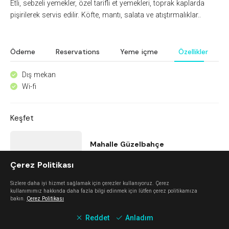
Etli, sebzeli yemekler, özel tarifli et yemekleri, toprak kaplarda
pişirilerek servis edilir. Köfte, mantı, salata ve atıştırmalıklar..
Ödeme
Reservations
Yeme içme
Özellikler
Dış mekan
^
Wi-fi
^
Keşfet
Mahalle Güzelbahçe
Çerez Politikası
Güzelbahçe
Sizlere daha iyi hizmet sağlamak için çerezler kullanıyoruz. Çerez
kullanımımız hakkında daha fazla bilgi edinmek için lütfen çerez politikamıza
Mano Del Sol
bakın.
Çerez Politikası
Reddet
Anladım
Alaçatı