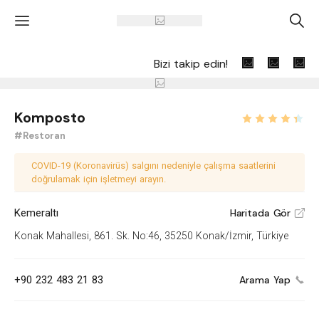
'
A
Bizi takip edin!
Komposto
#Restoran
COVID-19 (Koronavirüs) salgını nedeniyle çalışma saatlerini
doğrulamak için işletmeyi arayın.
Kemeraltı
Haritada Gör
V
Konak Mahallesi, 861. Sk. No:46, 35250 Konak/İzmir, Türkiye
+90 232 483 21 83
Arama Yap