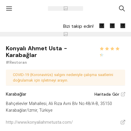
'
A
Bizi takip edin!
Konyalı Ahmet Usta -
Karabağlar
#Restoran
COVID-19 (Koronavirüs) salgını nedeniyle çalışma saatlerini
doğrulamak için işletmeyi arayın.
Karabağlar
Haritada Gör
V
Bahçelievler Mahallesi, Ali Rıza Avni Blv No:48/A-B, 35150
Karabağlar/İzmir, Türkiye
http://www.konyaliahmetusta.com/
V