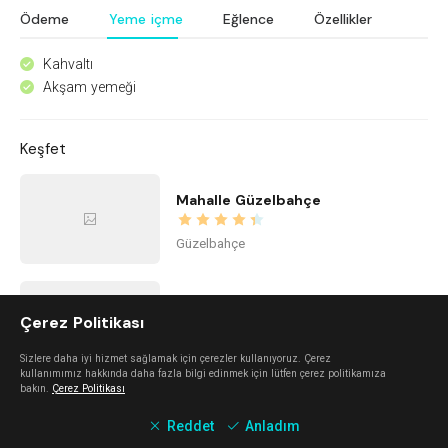
Ödeme
Yeme içme
Eğlence
Özellikler
Kahvaltı
^
Akşam yemeği
^
Keşfet
Mahalle Güzelbahçe
Güzelbahçe
İstinye Art
Çerez Politikası
Balçova
Sizlere daha iyi hizmet sağlamak için çerezler kullanıyoruz. Çerez
kullanımımız hakkında daha fazla bilgi edinmek için lütfen çerez politikamıza
bakın.
Çerez Politikası
imi ayayorgi
Reddet
Anladım