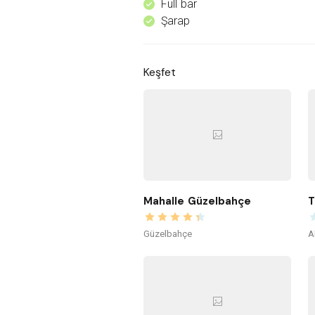
Full bar
^
Şarap
^
Keşfet
Mahalle Güzelbahçe
T
Güzelbahçe
A