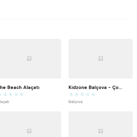
he Beach Alaçatı
Kidzone Balçova - Çocuk Gelişim ve Aktivite Merkezi
laçatı
Balçova