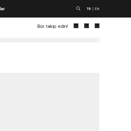
lar
A
TR
EN
Bizi takip edin!