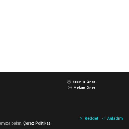
Etkinlik Öner
K
Mekan Öner
K
Gizlilik Sözleşmesi
Kullanım Koşulları
Reddet
Anladım
Çerez Politikası
kamıza bakın.
Çerez Politikası