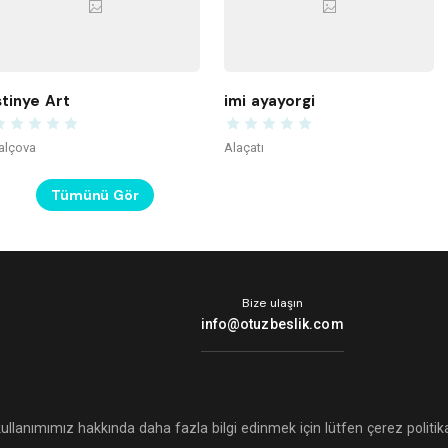
stinye Art
imi ayayorgi
alçova
Alaçatı
Tümünü Gör
Bize ulaşın
info@otuzbeslik.com
kullanımımız hakkında daha fazla bilgi edinmek için lütfen çerez politi