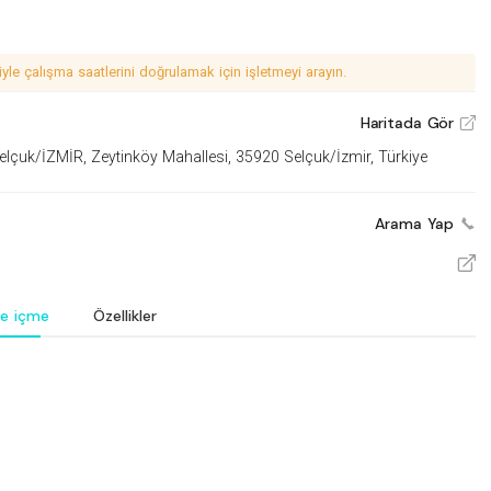
le çalışma saatlerini doğrulamak için işletmeyi arayın.
Haritada Gör
V
lçuk/İZMİR, Zeytinköy Mahallesi, 35920 Selçuk/İzmir, Türkiye
Arama Yap
V
e içme
Özellikler