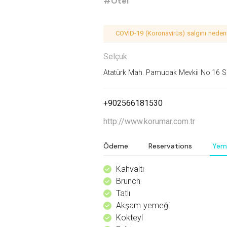
#Otel
COVID-19 (Koronavirüs) salgını nedeniy
Selçuk
Atatürk Mah. Pamucak Mevkii No:16 Se
+902566181530
http://www.korumar.com.tr
Ödeme
Reservations
Yem
Kahvaltı
^
Brunch
^
Tatlı
^
Akşam yemeği
^
Kokteyl
^