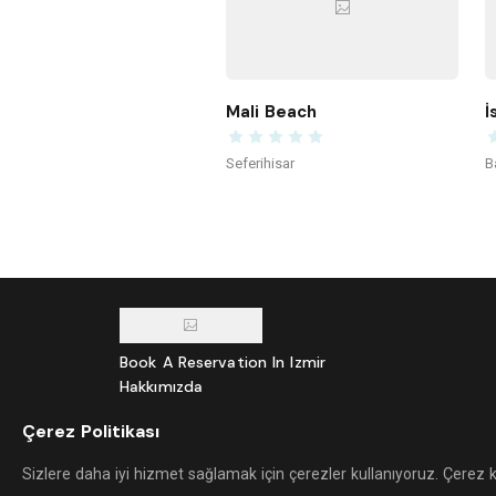
Mali Beach
İ
Seferihisar
B
Book A Reservation In Izmir
Hakkımızda
Bisiklet Dostu Mekan Başvurusu
Çerez Politikası
İzmir Hava Durumu
© Otuzbeslik 2026
Sizlere daha iyi hizmet sağlamak için çerezler kullanıyoruz. Çerez 