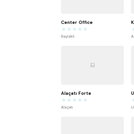
Center Office
K
Bayraklı
A
Alaçatı Forte
U
Alaçatı
U