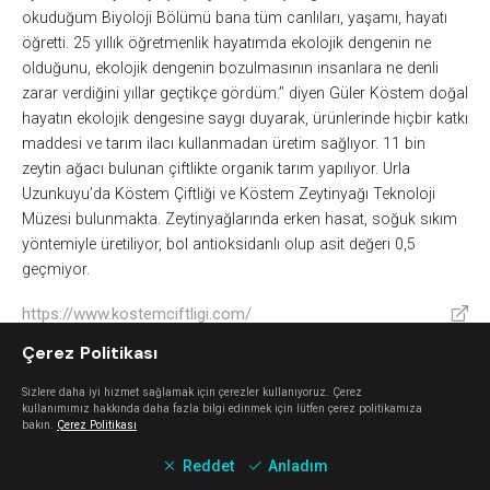
okuduğum Biyoloji Bölümü bana tüm canlıları, yaşamı, hayatı
öğretti. 25 yıllık öğretmenlik hayatımda ekolojik dengenin ne
olduğunu, ekolojik dengenin bozulmasının insanlara ne denli
zarar verdiğini yıllar geçtikçe gördüm.’’ diyen Güler Köstem doğal
hayatın ekolojik dengesine saygı duyarak, ürünlerinde hiçbir katkı
maddesi ve tarım ilacı kullanmadan üretim sağlıyor. 11 bin
zeytin ağacı bulunan çiftlikte organik tarım yapılıyor. Urla
Uzunkuyu’da Köstem Çiftliği ve Köstem Zeytinyağı Teknoloji
Müzesi bulunmakta. Zeytinyağlarında erken hasat, soğuk sıkım
yöntemiyle üretiliyor, bol antioksidanlı olup asit değeri 0,5
geçmiyor.
https://www.kostemciftligi.com/
V
Çerez Politikası
Keşfet
Sizlere daha iyi hizmet sağlamak için çerezler kullanıyoruz. Çerez
kullanımımız hakkında daha fazla bilgi edinmek için lütfen çerez politikamıza
bakın.
Çerez Politikası
Mahalle Güzelbahçe
Reddet
Anladım
Güzelbahçe