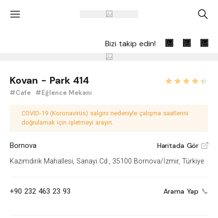
'
A
Bizi takip edin!
Kovan - Park 414
#Cafe
#Eğlence Mekanı
COVID-19 (Koronavirüs) salgını nedeniyle çalışma saatlerini
doğrulamak için işletmeyi arayın.
Bornova
Haritada Gör
V
Kazımdirik Mahallesi, Sanayi Cd., 35100 Bornova/İzmir, Türkiye
+90 232 463 23 93
Arama Yap