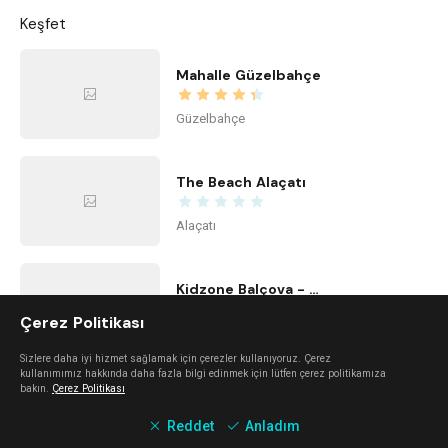
Keşfet
Mahalle Güzelbahçe
Güzelbahçe
The Beach Alaçatı
Alaçatı
Kidzone Balçova - Çocuk Gelişim ve Aktivite Merkezi
Çerez Politikası
Balçova
Sizlere daha iyi hizmet sağlamak için çerezler kullanıyoruz. Çerez
kullanımımız hakkında daha fazla bilgi edinmek için lütfen çerez politikamıza
bakın.
Çerez Politikası
Center Office
Reddet
Anladım
Bayraklı