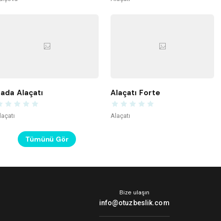
ada Alaçatı
Alaçatı Forte
laçatı
Alaçatı
Tümünü Gör
Bize ulaşın
info@otuzbeslik.com