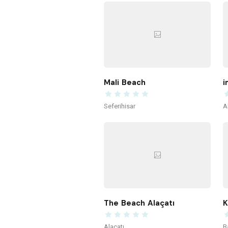
Mali Beach
i
Seferihisar
A
The Beach Alaçatı
Alaçatı
B