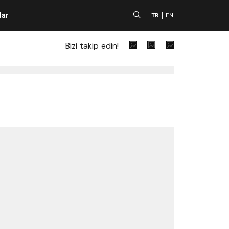
lar
A
TR
EN
Bizi takip edin!