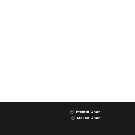
Etkinlik Öner
K
Mekan Öner
K