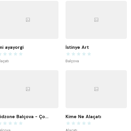
mi ayayorgi
İstinye Art
laçatı
Balçova
Kidzone Balçova - Çocuk Gelişim ve Aktivite Merkezi
Kime Ne Alaçatı
alçova
Alaçatı