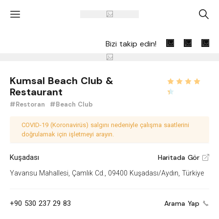
'
A
Bizi takip edin!
Kumsal Beach Club &
Restaurant
#Restoran
#Beach Club
COVID-19 (Koronavirüs) salgını nedeniyle çalışma saatlerini
doğrulamak için işletmeyi arayın.
Kuşadası
Haritada Gör
V
Yavansu Mahallesi, Çamlık Cd., 09400 Kuşadası/Aydın, Türkiye
+90 530 237 29 83
Arama Yap