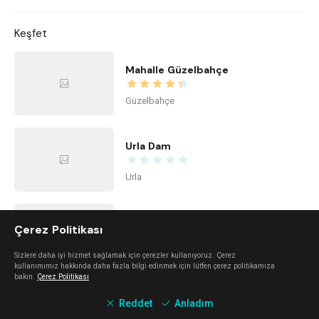
Keşfet
Mahalle Güzelbahçe
Güzelbahçe
Urla Dam
Urla
Mano Del Sol
Çerez Politikası
Alaçatı
Sizlere daha iyi hizmet sağlamak için çerezler kullanıyoruz. Çerez
kullanımımız hakkında daha fazla bilgi edinmek için lütfen çerez politikamıza
bakın.
Çerez Politikası
Mali Beach
Reddet
Anladım