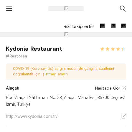
'
A
Bizi takip edin!
Kydonia Restaurant
#Restoran
COVID-19 (Koronavirüs) salgını nedeniyle çalışma saatlerini
doğrulamak için işletmeyi arayın.
Alaçatı
Haritada Gör
V
Port Alaçatı Yat Limanı No G3, Alaçatı Mahallesi, 35700 Çeşme/
İzmir, Türkiye
http://www.kydonia.com.tr/
V