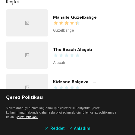
Keşfet
Mahalle Güzelbahçe
Güzelbahçe
The Beach Alaçatı
Alaçatı
Kidzone Balçova - Çocuk Gelişim ve Aktivite Merkezi
Balçova
Çerez Politikası
Sizlere daha iyi hizmet sağlamak için çerezler kullanıyoruz. Çerez
kullanımımız hakkında daha fazla bilgi edinmek için lütfen çerez politikamıza
Center Office
bakın.
Çerez Politikası
Bayraklı
Reddet
Anladım