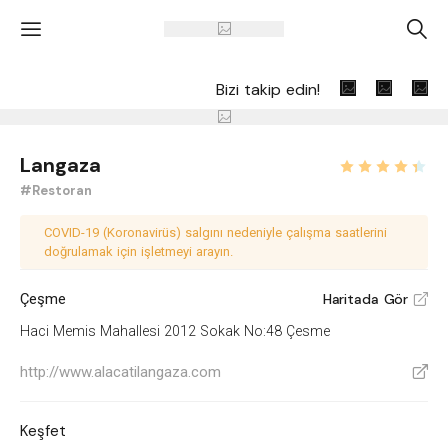
'
A
Bizi takip edin!
Langaza
#Restoran
COVID-19 (Koronavirüs) salgını nedeniyle çalışma saatlerini
doğrulamak için işletmeyi arayın.
Çeşme
Haritada Gör
V
Haci Memis Mahallesi 2012 Sokak No:48 Çesme
http://www.alacatilangaza.com
V
Keşfet