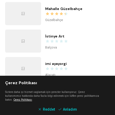
Mahalle Güzelbahçe
Güzelbahçe
İstinye Art
Balçova
imi ayayorgi
Alaçatı
Çerez Politikası
The Beach Alaçatı
Sizlere daha iyi hizmet sağlamak için çerezler kullanıyoruz. Çerez
kullanımımız hakkında daha fazla bilgi edinmek için lütfen çerez politikamıza
bakın.
Çerez Politikası
Alaçatı
Reddet
Anladım