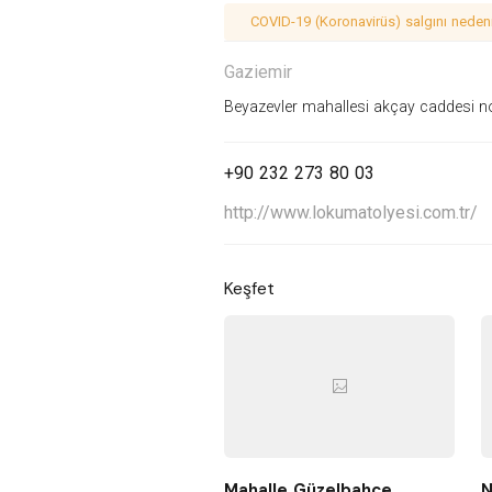
COVID-19 (Koronavirüs) salgını nedeniy
Gaziemir
Beyazevler mahallesi akçay caddesi no
+90 232 273 80 03
http://www.lokumatolyesi.com.tr/
Keşfet
Mahalle Güzelbahçe
N