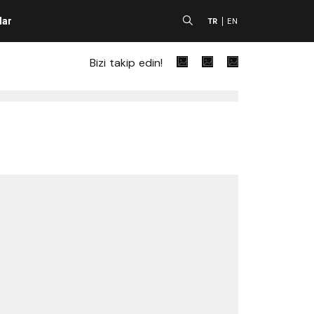
lar
A
TR
EN
Bizi takip edin!