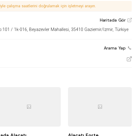
le çalışma saatlerini doğrulamak için işletmeyi arayın.
Haritada Gör
V
:101 / 1k-016, Beyazevler Mahallesi, 35410 Gaziemir/İzmir, Türkiye
Arama Yap
V
ada Alaçatı
Alaçatı Forte