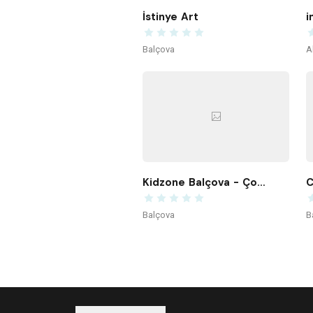
İstinye Art
i
Balçova
A
Kidzone Balçova - Çocuk Gelişim ve Aktivite Merkezi
C
Balçova
B