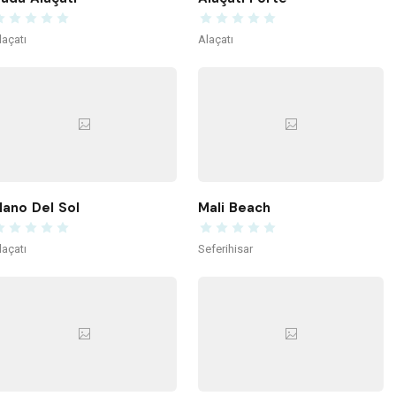
laçatı
Alaçatı
ano Del Sol
Mali Beach
laçatı
Seferihisar