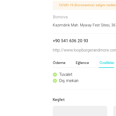
COVID-19 (Koronavirüs) salgını nedeniy
Bornova
Kazımdirik Mah. Myway Fest Sitesi, 367
+90 541 636 20 93
http://www.loopburgerandmore.co
Ödeme
Eğlence
Özellikler
Tuvalet
^
Dış mekan
^
Keşfet