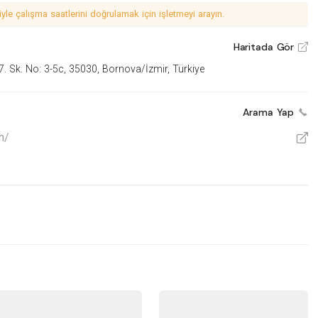
le çalışma saatlerini doğrulamak için işletmeyi arayın.
Haritada Gör
V
. Sk. No: 3-5c, 35030, Bornova/İzmir, Türkiye
Arama Yap
m/
V