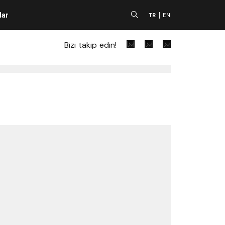
lar
A
TR
EN
Bizi takip edin!