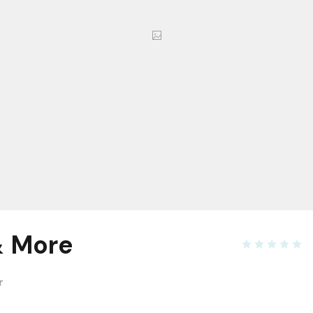
& More
r