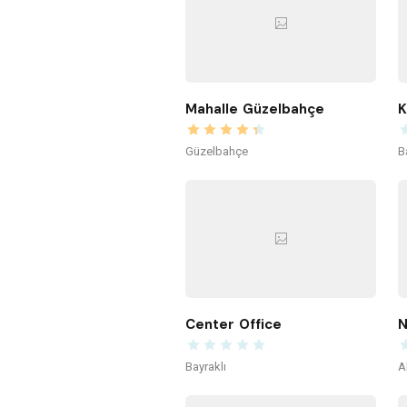
Mahalle Güzelbahçe
Güzelbahçe
B
Center Office
N
Bayraklı
A