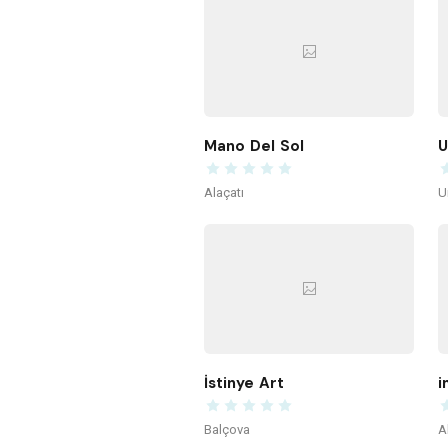
Mano Del Sol
U
Alaçatı
U
İstinye Art
i
Balçova
A