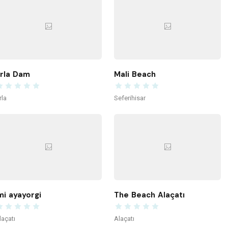
rla Dam
Mali Beach
rla
Seferihisar
mi ayayorgi
The Beach Alaçatı
laçatı
Alaçatı