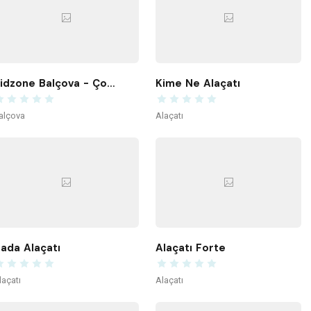
Kidzone Balçova - Çocuk Gelişim ve Aktivite Merkezi
Kime Ne Alaçatı
alçova
Alaçatı
ada Alaçatı
Alaçatı Forte
laçatı
Alaçatı