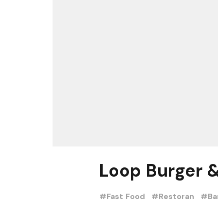
Loop Burger 
#Fast Food
#Restoran
#Ba