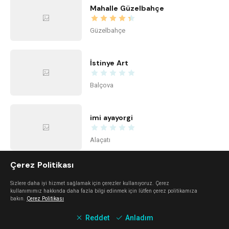
Mahalle Güzelbahçe
Güzelbahçe
İstinye Art
Balçova
imi ayayorgi
Alaçatı
Çerez Politikası
The Beach Alaçatı
Sizlere daha iyi hizmet sağlamak için çerezler kullanıyoruz. Çerez
kullanımımız hakkında daha fazla bilgi edinmek için lütfen çerez politikamıza
Alaçatı
bakın.
Çerez Politikası
Reddet
Anladım
Kidzone Balçova - Çocuk Gelişim ve Aktivite Merkezi