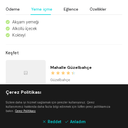
Ödeme
Yeme içme
Eğlence
Özellikler
Akşam yemeği
^
Alkollü i̇çecek
^
Kokteyl
^
Keşfet
Mahalle Güzelbahçe
Güzelbahçe
Çerez Politikası
İstinye Art
Sizlere daha iyi hizmet sağlamak için çerezler kullanıyoruz. Çerez
kullanımımız hakkında daha fazla bilgi edinmek için lütfen çerez politikamıza
Balçova
bakın.
Çerez Politikası
Reddet
Anladım