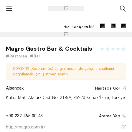
'
A
Bizi takip edin!
Magro Gastro Bar & Cocktails
#Restoran
#Bar
COVID-19 (Koronavirüs) salgını nedeniyle çalışma saatlerini
doğrulamak için işletmeyi arayın.
Alsancak
Haritada Gör
V
Kültür Mah. Atatürk Cad. No: 218/A, 35220 Konak/İzmir, Türkiye
+90 232 465 00 48
Arama Yap
http://magro.com.tr/
V