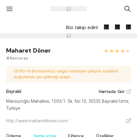
'
A
Bizi takip edin!
Maharet Döner
#Restoran
COVID-19 (Koronavirüs) salgını nedeniyle çalışma saatlerini
doğrulamak için işletmeyi arayın.
Bayraklı
Haritada Gör
V
Mansuroğlu Mahallesi, 1593/1. Sk. No:10, 35535 Bayraklı/İzmir,
Türkiye
http://www.maharetdoner.com/
V
Ödeme
Yeme içme
Eğlence
Özellikler