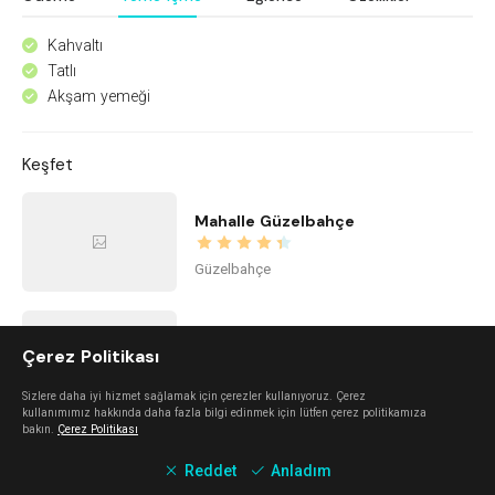
Kahvaltı
^
Tatlı
^
Akşam yemeği
^
Keşfet
Mahalle Güzelbahçe
Güzelbahçe
Mano Del Sol
Çerez Politikası
Alaçatı
Sizlere daha iyi hizmet sağlamak için çerezler kullanıyoruz. Çerez
kullanımımız hakkında daha fazla bilgi edinmek için lütfen çerez politikamıza
bakın.
Çerez Politikası
Urla Dam
Reddet
Anladım