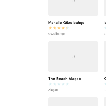
Mahalle Güzelbahçe
İ
Güzelbahçe
B
The Beach Alaçatı
Alaçatı
B