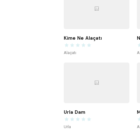
Kime Ne Alaçatı
N
Alaçatı
A
Urla Dam
M
Urla
A