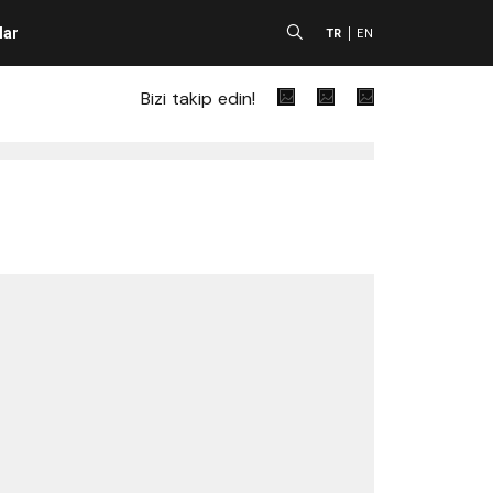
lar
A
TR
EN
Bizi takip edin!