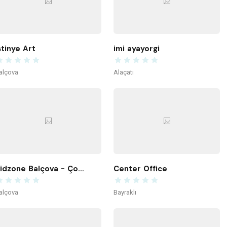
stinye Art
imi ayayorgi
alçova
Alaçatı
Kidzone Balçova - Çocuk Gelişim ve Aktivite Merkezi
Center Office
alçova
Bayraklı