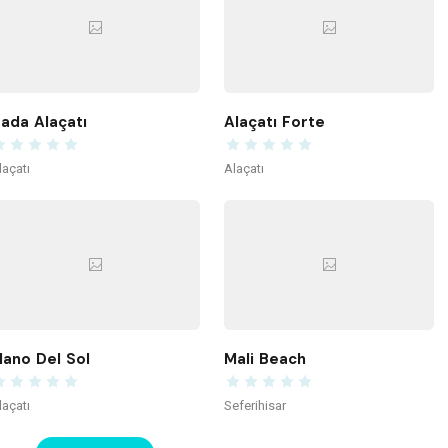
ada Alaçatı
Alaçatı Forte
laçatı
Alaçatı
ano Del Sol
Mali Beach
laçatı
Seferihisar