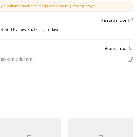
le çalışma saatlerini doğrulamak için işletmeyi arayın.
Haritada Gör
V
 35560 Karşıyaka/İzmir, Türkiye
Arama Yap
hakkimizda.html
V