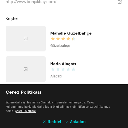
http://www.bonjukbay.com/
V
Keşfet
Mahalle Güzelbahçe
Güzelbahçe
Nada Alaçatı
Alaçatı
Çerez Politikası
Alaçatı Forte
Sizlere daha iyi hizmet sağlamak için çerezler kullanıyoruz. Çerez
Alaçatı
kullanımımız hakkında daha fazla bilgi edinmek için lütfen çerez politikamıza
bakın.
Çerez Politikası
Reddet
Anladım
Urla Dam