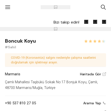
'
A
Bizi takip edin!
Boncuk Koyu
#Sahil
COVID-19 (Koronavirüs) salgını nedeniyle çalışma saatlerini
doğrulamak için işletmeyi arayın.
Marmaris
Haritada Gör
V
Çamlı Mahallesi Taşbükü Sokak No:17 Bonjuk Koyu, Çamlı,
48700 Marmaris/Muğla, Türkiye
+90 537 810 27 05
Arama Yap