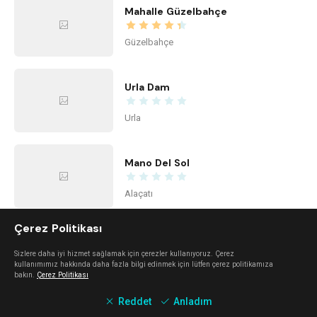
Mahalle Güzelbahçe
Güzelbahçe
Urla Dam
Urla
Mano Del Sol
Alaçatı
Çerez Politikası
Mali Beach
Sizlere daha iyi hizmet sağlamak için çerezler kullanıyoruz. Çerez
kullanımımız hakkında daha fazla bilgi edinmek için lütfen çerez politikamıza
Seferihisar
bakın.
Çerez Politikası
Reddet
Anladım
İstinye Art