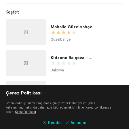
Keşfet
Mahalle Güzelbahçe
Güzelbahçe
Kidzone Balçova - Çocuk Gelişim ve Aktivite Merkezi
Balçova
Kime Ne Alaçatı
Çerez Politikası
Alaçatı
Sizlere daha iyi hizmet sağlamak için çerezler kullanıyoruz. Çerez
kullanımımız hakkında daha fazla bilgi edinmek için lütfen çerez politikamıza
bakın.
Çerez Politikası
Center Office
Reddet
Anladım