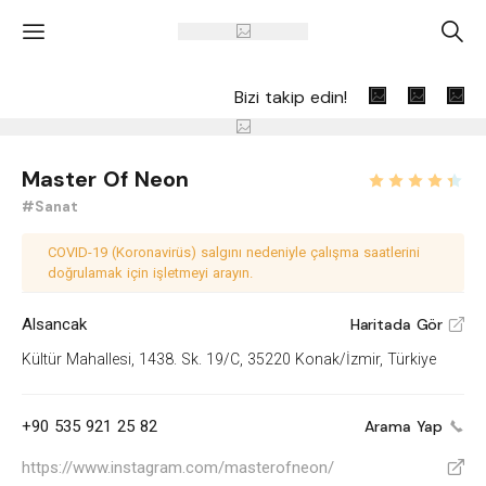
'
A
Bizi takip edin!
Master Of Neon
#Sanat
COVID-19 (Koronavirüs) salgını nedeniyle çalışma saatlerini
doğrulamak için işletmeyi arayın.
Alsancak
Haritada Gör
V
Kültür Mahallesi, 1438. Sk. 19/C, 35220 Konak/İzmir, Türkiye
+90 535 921 25 82
Arama Yap
https://www.instagram.com/masterofneon/
V