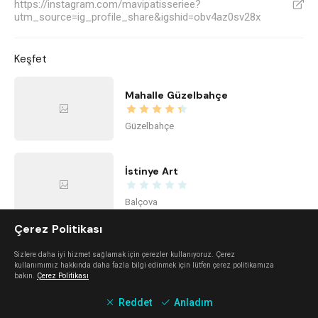
https://instagram.com/mavipatisseriee?
V
utm_source=ig_profile_share&igshid=obv4az0sv28x
Keşfet
Mahalle Güzelbahçe
Güzelbahçe
İstinye Art
Balçova
Çerez Politikası
imi ayayorgi
Sizlere daha iyi hizmet sağlamak için çerezler kullanıyoruz. Çerez
kullanımımız hakkında daha fazla bilgi edinmek için lütfen çerez politikamıza
bakın.
Çerez Politikası
Alaçatı
Reddet
Anladım