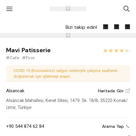
'
A
Bizi takip edin!
Mavi Patisserie
#Cafe
#Fırın
COVID-19 (Koronavirüs) salgını nedeniyle çalışma saatlerini
doğrulamak için işletmeyi arayın.
Alsancak
Haritada Gör
V
Alsancak Mahallesi, Kenet Sitesi, 1479. Sk. 18/B, 35220 Konak/
İzmir, Türkiye
+90 544 874 62 84
Arama Yap