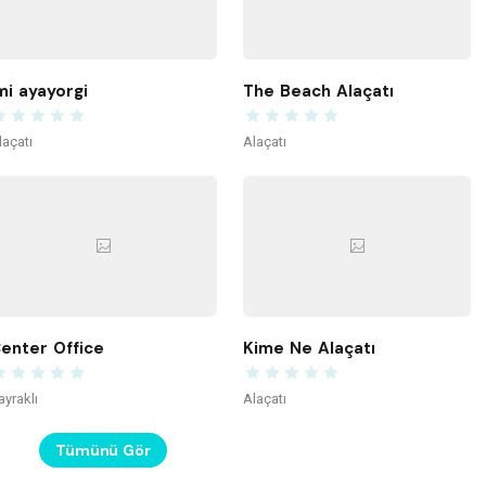
mi ayayorgi
The Beach Alaçatı
laçatı
Alaçatı
enter Office
Kime Ne Alaçatı
ayraklı
Alaçatı
Tümünü Gör