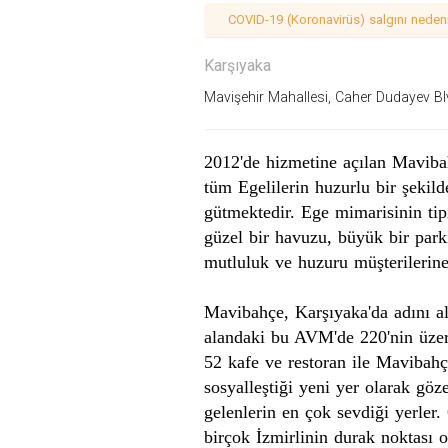
COVID-19 (Koronavirüs) salgını nedeniy
Karşıyaka
Mavişehir Mahallesi, Caher Dudayev Bl
2012'de hizmetine açılan
Maviba
tüm Egelilerin huzurlu bir şekil
gütmektedir.
Ege
mimarisinin tip
güzel bir havuzu, büyük bir park
mutluluk ve huzuru müşterilerin
Mavibahçe
, Karşıyaka'da adını a
alandaki bu
AVM'de
220'nin üzer
52
kafe
ve
restoran
ile
Mavibahç
sosyalleştiği yeni yer olarak göz
gelenlerin en çok sevdiği yerler.
birçok İzmirlinin durak noktası