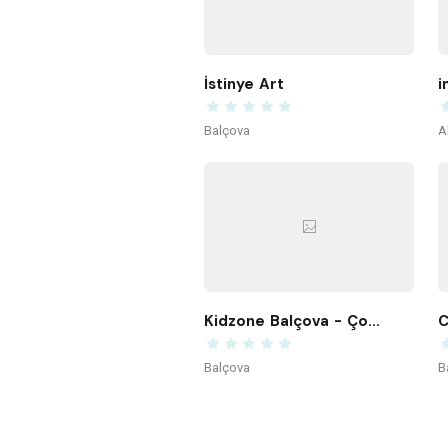
İstinye Art
i
Balçova
A
Kidzone Balçova - Çocuk Gelişim ve Aktivite Merkezi
C
Balçova
B