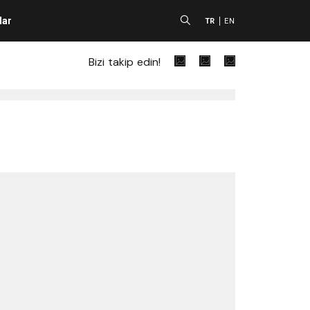
lar
A
TR
EN
Bizi takip edin!