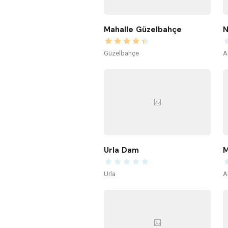
Mahalle Güzelbahçe
N
Güzelbahçe
A
Urla Dam
M
Urla
A