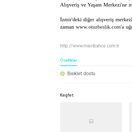
Alışveriş ve Yaşam Merkezi'ne 
İzmir
'deki diğer alışveriş merke
zaman
www.otuzbeslik.com
'a uğ
http://www.mavibahce.com.tr
Özellikler
Bisiklet dostu
^
Keşfet