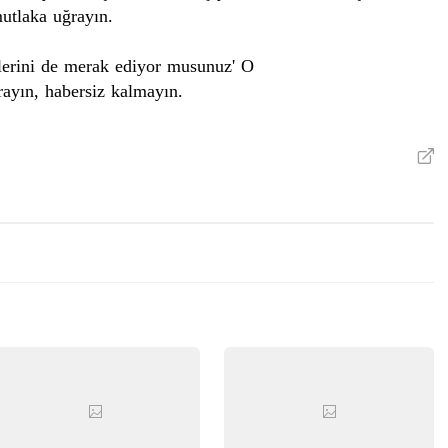
mutlaka uğrayın.
zlerini de merak ediyor musunuz' O
rayın, habersiz kalmayın.
V