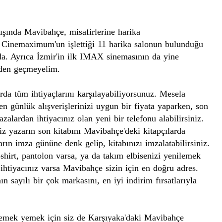
dışında
Mavibahçe
, misafirlerine harika
.
Cinemaximum'un
işlettiği 11 harika salonun bulunduğu
a. Ayrıca İzmir'in ilk
IMAX
sinemasının da yine
den geçmeyelim.
da tüm ihtiyaçlarını karşılayabiliyorsunuz. Mesela
ten
günlük
alışveriş
lerinizi uygun bir fiyata yaparken, son
zalardan ihtiyacınız olan yeni bir telefonu alabilirsiniz.
iz yazarın son kitabını
Mavibahçe'deki
kitapçılarda
arın imza gününe denk gelip, kitabınızı imzalatabilirsiniz.
-
shirt
, pantolon varsa, ya da takım elbisenizi yenilemek
 ihtiyacınız varsa
Mavibahçe
sizin için en doğru adres.
ın sayılı bir çok
marka
sını, en iyi indirim fırsatlarıyla
yemek
yemek
için siz de Karşıyaka'daki
Mavibahçe