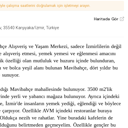
le çalışma saatlerini doğrulamak için işletmeyi arayın.
Haritada Gör
V
v, 35540 Karşıyaka/İzmir, Türkiye
hçe
Alışveriş ve Yaşam Merkezi
, sadece İzmirlilerin değil
de alışveriş etmesi, yemek yemesi ve eğlenmesi amacını
ik özelliği olan mutluluk ve huzuru içinde bulunduran,
ı ve bolca yeşil alanı bulunan
Mavibahçe
, dört yıldır bu
e sunuyor.
ldığı
Mavibahçe
mahallesinde bulunuyor. 3500 m2'lik
inde yerli ve yabancı
mağaza
bulunuyor. Ayrıca içindeki
e
, İzmir'de insanların yemek yediği, eğlendiği ve böylece
e çarpıyor. Özellikle AVM içindeki restoranlar buraya
 Oldukça nezih ve rahatlar. Yine buradaki kafelerin de
 olduğunu belirtmeden geçmeyelim. Özellikle gençler bu