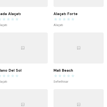
ada Alaçatı
Alaçatı Forte
laçatı
Alaçatı
ano Del Sol
Mali Beach
laçatı
Seferihisar