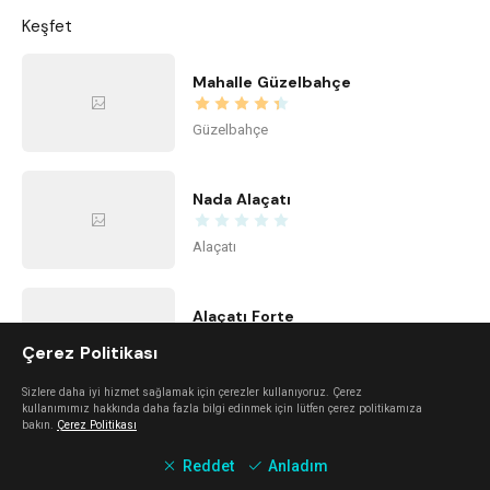
Keşfet
Mahalle Güzelbahçe
Güzelbahçe
Nada Alaçatı
Alaçatı
Alaçatı Forte
Çerez Politikası
Alaçatı
Sizlere daha iyi hizmet sağlamak için çerezler kullanıyoruz. Çerez
kullanımımız hakkında daha fazla bilgi edinmek için lütfen çerez politikamıza
bakın.
Çerez Politikası
Urla Dam
Reddet
Anladım
Urla