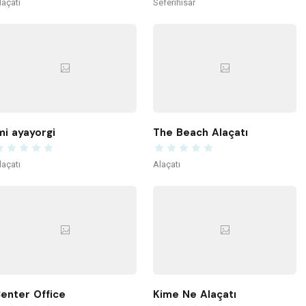
laçatı
Seferihisar
mi ayayorgi
The Beach Alaçatı
laçatı
Alaçatı
enter Office
Kime Ne Alaçatı