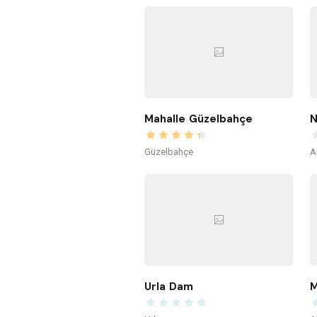
Mahalle Güzelbahçe
N
Güzelbahçe
A
Urla Dam
M