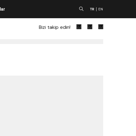
lar
A
TR
EN
Bizi takip edin!