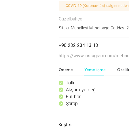
COVID-19 (Koronavirüs) salgını nedeniy
Güzelbahçe
Siteler Mahallesi Mithatpaşa Caddesi 2
+90 232 234 13 13
https://www.instagram.com/mebar
Ödeme
Yeme içme
Özellik
Tatlı
^
Akşam yemeği
^
Full bar
^
Şarap
^
Keşfet