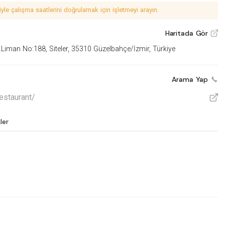
le çalışma saatlerini doğrulamak için işletmeyi arayın.
Haritada Gör
V
.Liman No:188, Siteler, 35310 Güzelbahçe/İzmir, Türkiye
Arama Yap
estaurant/
V
ler