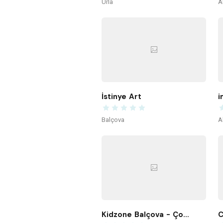
Urla
A
İstinye Art
i
Balçova
A
Kidzone Balçova - Çocuk Gelişim ve Aktivite Merkezi
C