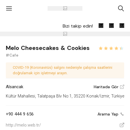
'
A
Bizi takip edin!
Melo Cheesecakes & Cookies
#Cafe
COVID-19 (Koronavirüs) salgını nedeniyle çalışma saatlerini
doğrulamak için işletmeyi arayın.
Alsancak
Haritada Gör
V
Kültür Mahallesi, Talatpaşa Blv No:1, 35220 Konak/İzmir, Türkiye
+90 444 9 656
Arama Yap
http://melo.web.tr/
V