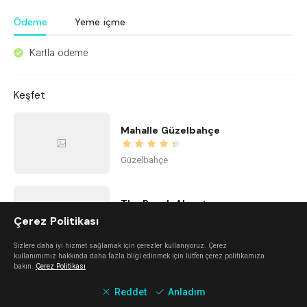
Ödeme
Yeme içme
Kartla ödeme
^
Keşfet
Mahalle Güzelbahçe
Güzelbahçe
The Beach Alaçatı
Çerez Politikası
Alaçatı
Sizlere daha iyi hizmet sağlamak için çerezler kullanıyoruz. Çerez
kullanımımız hakkında daha fazla bilgi edinmek için lütfen çerez politikamıza
bakın.
Çerez Politikası
Kidzone Balçova - Çocuk Gelişim ve Aktivite Merkezi
Reddet
Anladım
Balçova