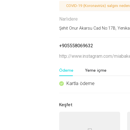
COVID-19 (Koronavirüs) salgını nedeniy
Narlıdere
Şehit Onur Akarsu Cad No:17B, Yenikale
+905558069632
http://www.instagram.com/miabak
Ödeme
Yeme içme
Kartla ödeme
^
Keşfet