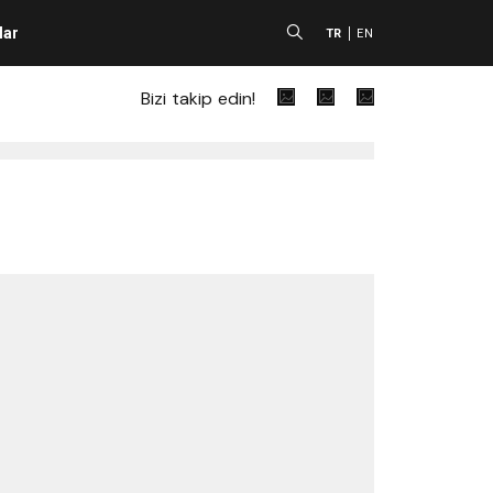
lar
A
TR
EN
Bizi takip edin!