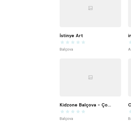
İstinye Art
i
Balçova
A
Kidzone Balçova - Çocuk Gelişim ve Aktivite Merkezi
C
Balçova
B