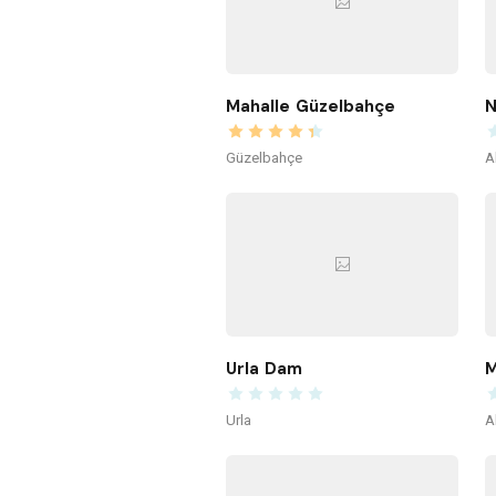
Mahalle Güzelbahçe
N
Güzelbahçe
A
Urla Dam
M
Urla
A