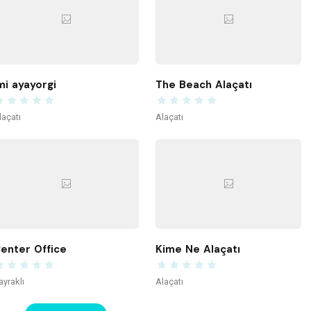
mi ayayorgi
The Beach Alaçatı
laçatı
Alaçatı
enter Office
Kime Ne Alaçatı
ayraklı
Alaçatı