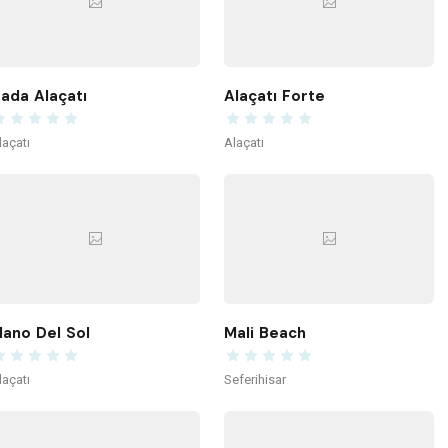
ada Alaçatı
Alaçatı Forte
laçatı
Alaçatı
ano Del Sol
Mali Beach
laçatı
Seferihisar