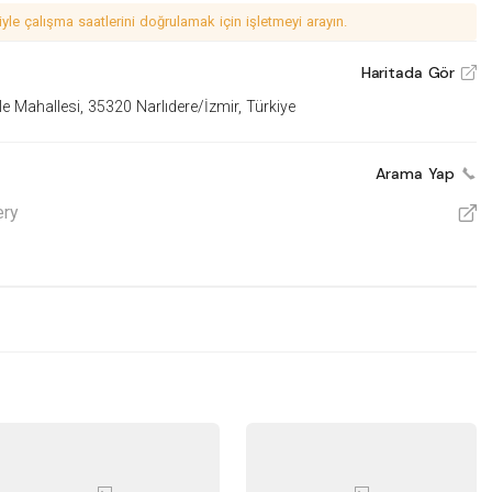
le çalışma saatlerini doğrulamak için işletmeyi arayın.
Haritada Gör
V
 Mahallesi, 35320 Narlıdere/İzmir, Türkiye
Arama Yap
ery
V