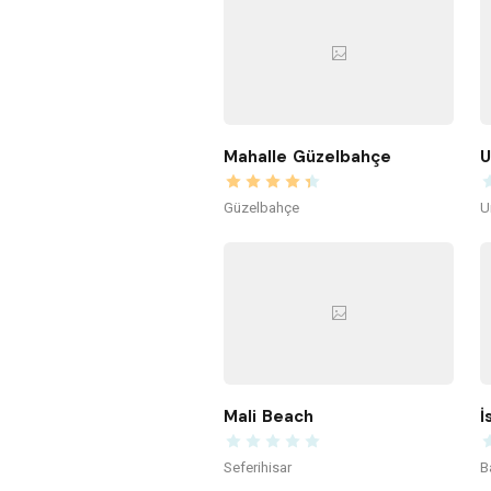
Mahalle Güzelbahçe
U
Güzelbahçe
U
Mali Beach
İ
Seferihisar
B