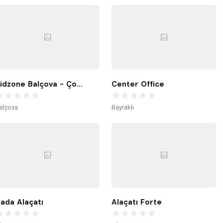
Kidzone Balçova - Çocuk Gelişim ve Aktivite Merkezi
Center Office
alçova
Bayraklı
ada Alaçatı
Alaçatı Forte