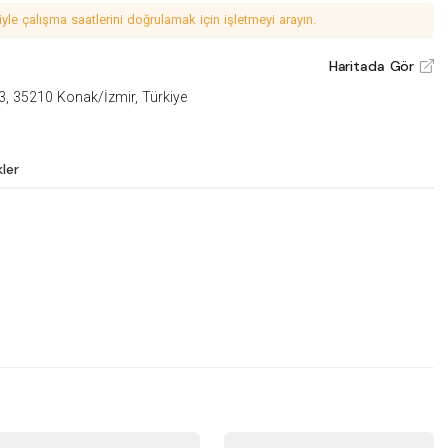
le çalışma saatlerini doğrulamak için işletmeyi arayın.
Haritada Gör
V
53, 35210 Konak/İzmir, Türkiye
kler