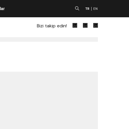
lar
A
TR
EN
Bizi takip edin!