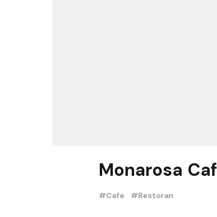
Monarosa Caf
#Cafe
#Restoran