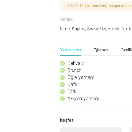
COVID-19 (Koronavirüs) salgını nedeniy
Konak
İsmet Kaptan, Şevket Özçelik Sk. No: 
Yeme içme
Eğlence
Özelli
Kahvaltı
^
Brunch
^
Öğle yemeği
^
Kafe
^
Tatlı
^
Akşam yemeği
^
Keşfet