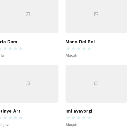
rla Dam
Mano Del Sol
rla
Alaçatı
stinye Art
imi ayayorgi
alçova
Alaçatı