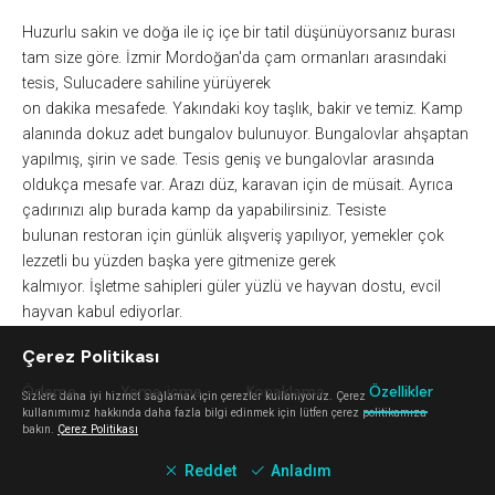
Huzurlu
sakin ve doğa ile iç içe bir tatil düşünüyorsanız burası
tam size göre.
İzmir Mordoğan'da çam ormanları arasındaki
tesis,
Sulucadere sahiline
yürüyerek
on
d
a
k
ika
mesafede.
Yak
ı
ndaki koy taşlık, bakir ve temiz
.
K
amp
alanında
dokuz adet bungalov bulunuyor. Bungalovlar ahşaptan
yapılmış, şirin ve sade. Tesis geniş ve bungalovlar arasında
oldukça mesafe var. Arazı düz, karavan için de müsait. Ayrıca
çadırınızı alıp burada kamp da yapabilirsiniz. Tesiste
bulunan
r
estoran
için
günlük
al
ışveriş
yapılıyor, yemekler çok
lezzetli bu yüzden başka yere git
menize gerek
kalmıyor.
İşletme
sahipleri
güler yüzlü
ve
hayvan dostu
,
e
vcil
hayvan kabul ediyorlar.
Çerez Politikası
Ödeme
Yeme içme
Konaklama
Özellikler
Sizlere daha iyi hizmet sağlamak için çerezler kullanıyoruz. Çerez
kullanımımız hakkında daha fazla bilgi edinmek için lütfen çerez politikamıza
bakın.
Çerez Politikası
Tuvalet
^
Duş
^
Reddet
Anladım
Dış mekan
^