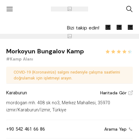
'
A
Bizi takip edin!
Morkoyun Bungalov Kamp
#Kamp Alanı
COVID-19 (Koronavirüs) salgını nedeniyle çalışma saatlerini
doğrulamak için işletmeyi arayın.
Karaburun
Haritada Gör
V
mordogan mh. 408 sk no3, Merkez Mahallesi, 35970
izmir/Karaburun/İzmir, Türkiye
+90 542 461 66 86
Arama Yap