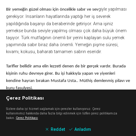
giyle yapılması
Bir yemeğin güzel olması için öncelikle sabır ve sev
gerekiyor.
İnsanların hayatlarında yaptığı her iş severek
yapıldığında başarıyı da beraberinde getiriyor. Ama işiniz
yemekse bunda seviyle yapılmış olması çok daha büyük önem
taşıyor.
Türk
mutfağının önemli bir yerini kaplayan sulu yemek
yapımında sabır biraz daha önemli. Yemeğin pişme süresi,
kıvamı, kokusu, baharatı tamamen sabrın eseridir.
Tarifler bellidir ama elin lezzeti denen de bir gerçek vardır. Burada
kişinin ruhu devreye girer. Bu işi hakkıyla yapan ve yiyenleri
kendine hayran bırakan
Mustafa Usta
.. Müthiş demlenmiş pilavı ve
kuru fasulyesi.
Çerez Politikası
Mustafa Usta Lokantası
;
Karşıyaka
Nergis'te bulunan kendi haline
Sizlere daha iyi hizmet sağlamak için çerezler kullanıyoruz. Çerez
bir esnaf lokantası. Tipik bir aile işletmesi olan mekan; Mustafa
kullanımımız hakkında daha fazla bilgi edinmek için lütfen çerez politikamıza
Usta, eşi ve oğlu tarafından işletiliyor.
bakın.
Çerez Politikası
Reddet
Anladım
Lokantanın menüsü genel olarak günlük olarak değişiyor. Ama
kuru