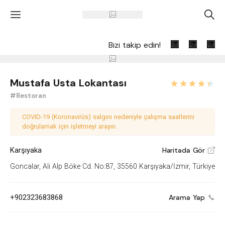
'
A
Bizi takip edin!
Mustafa Usta Lokantası
#Restoran
COVID-19 (Koronavirüs) salgını nedeniyle çalışma saatlerini
doğrulamak için işletmeyi arayın.
Karşıyaka
Haritada Gör
V
Goncalar, Ali Alp Böke Cd. No:87, 35560 Karşıyaka/İzmir, Türkiye
+902323683868
Arama Yap