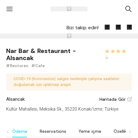
'
A
Bizi takip edin!
Nar Bar & Restaurant -
Alsancak
#Restoran
#Cafe
COVID-19 (Koronavirüs) salgını nedeniyle çalışma saatlerini
doğrulamak için işletmeyi arayın.
Alsancak
Haritada Gör
V
Kültür Mahallesi, Meksika Sk., 35220 Konak/İzmir, Türkiye
Ödeme
Reservations
Yeme içme
Özellikler