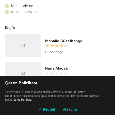
Kartla ödeme
^
American express
^
Keşfet
Mahalle Güzelbahçe
Güzelbahçe
Nada Alaçatı
Alaçatı
Çerez Politikası
Sizlere daha iyi hizmet sağlamak için çerezler kullanıyoruz. Çerez
Alaçatı Forte
kullanımımız hakkında daha fazla bilgi edinmek için lütfen çerez politikamıza
bakın.
Çerez Politikası
Alaçatı
Reddet
Anladım