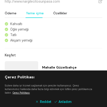
http://www.nargilecitosunpasa.com
V
Ödeme
Yeme içme
Özellikler
Kahvaltı
^
Öğle yemeği
^
Tatlı
^
Akşam yemeği
^
Keşfet
Mahalle Güzelbahçe
Çerez Politikası
Güzelbahçe
Sizlere daha iyi hizmet sağlamak için çerezler kullanıyoruz. Çerez
kullanımımız hakkında daha fazla bilgi edinmek için lütfen çerez politikamıza
Kidzone Balçova - Çocuk Gelişim ve Aktivite Merkezi
bakın.
Çerez Politikası
Reddet
Anladım
Balçova