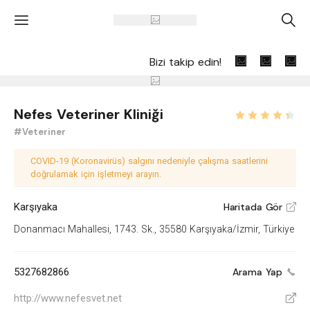
'
A
Bizi takip edin!
Nefes Veteriner Kliniği
#Veteriner
COVID-19 (Koronavirüs) salgını nedeniyle çalışma saatlerini
doğrulamak için işletmeyi arayın.
Karşıyaka
Haritada Gör
V
Donanmacı Mahallesi, 1743. Sk., 35580 Karşıyaka/İzmir, Türkiye
5327682866
Arama Yap
http://www.nefesvet.net
V