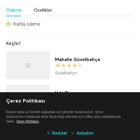
Ödeme
Özellikler
Kartla ödeme
^
Keşfet
Mahalle Güzelbahçe
Güzelbahçe
Urla Dam
Çerez Politikası
Urla
Sizlere daha iyi hizmet sağlamak için çerezler kullanıyoruz. Çerez
kullanımımız hakkında daha fazla bilgi edinmek için lütfen çerez politikamıza
bakın.
Çerez Politikası
Mano Del Sol
Reddet
Anladım
Alaçatı