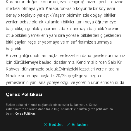
Karaburun doğası konumu çevre zenginliği bizim için bir cazibe
merkezi olmaya yetti. Karaburun-Saip köyünde bir köy evini
derleyip toplayıp yerleştik.Yaşam biçimimizde doğayı bitkileri
yenilen sebze olarak kullanılan bitkileri tanımaya öğrenmeye
başladıkça günlük yaşamımızda kullanmaya başladık.Yörenin
otlu/bitkileri yemeklerin yanı sıra yöresel bitkilerden çiçeklerden
bitki çayları reçeller yapmaya ve misafirlerimize sunmaya
başladık.
Bu zenginliği unutulan tad,tat ve lezzetleri daha genele sunmamız
için dürtüklemeye başladı dostlarımız. Kendimizi birden Saip Kır
Kahvesi dünyamızda bulduk.Evimizdeki lezzetleri yerelin tadını
Nihalce sunmaya başladık.20/25 çeşitEge ye özgü ot
yemeklerinin yanı sıra yöreye özgü ve yörenin ürünlerinden suda
buda derken 25/30 çeşit reçel çıkmaya başladı ortaya.
Çerez Politikası
Ne reçelleri mi? Karabaşotu,limon dolması,turunç,clementin
mandalina tatlı limon, ekşi limon,bal kabağı,havuç cevizli zeytin
Sizlere daha iyi hizmet sağlamak için çerezler kullanıyoruz. Çerez
Nergis…
kullanımımız hakkında daha fazla bilgi edinmek için lütfen çerez politikamıza
bakın.
Çerez Politikası
Herhalde damakta tat,gözde keyif bırakmış olmalı ki
sunumlarımız bizi misafir ediniz ağırlayın demeye başladı
Reddet
Anladım
dostlarımız arkadaşlarımız .