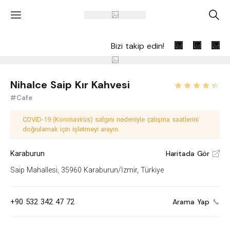
'
A
Bizi takip edin!
Nihalce Saip Kır Kahvesi
#Cafe
COVID-19 (Koronavirüs) salgını nedeniyle çalışma saatlerini
doğrulamak için işletmeyi arayın.
Karaburun
Haritada Gör
V
Saip Mahallesi, 35960 Karaburun/İzmir, Türkiye
+90 532 342 47 72
Arama Yap