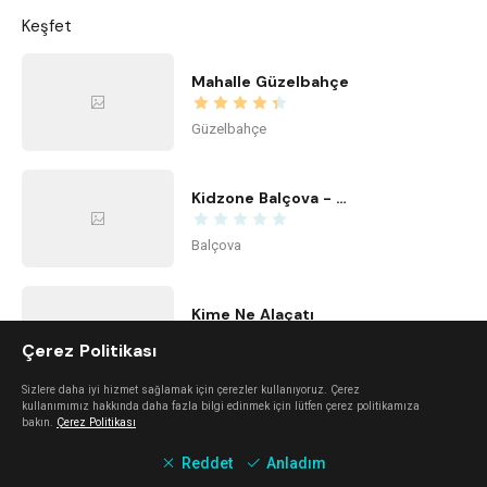
Keşfet
Mahalle Güzelbahçe
Güzelbahçe
Kidzone Balçova - Çocuk Gelişim ve Aktivite Merkezi
Balçova
Kime Ne Alaçatı
Çerez Politikası
Alaçatı
Sizlere daha iyi hizmet sağlamak için çerezler kullanıyoruz. Çerez
kullanımımız hakkında daha fazla bilgi edinmek için lütfen çerez politikamıza
bakın.
Çerez Politikası
Center Office
Reddet
Anladım
Bayraklı