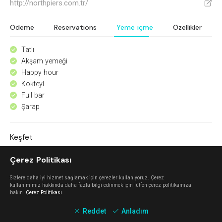
http://northpiers.com.tr/
V
Ödeme
Reservations
Yeme içme
Özellikler
Tatlı
^
Akşam yemeği
^
Happy hour
^
Kokteyl
^
Full bar
^
Şarap
^
Keşfet
Çerez Politikası
Mahalle Güzelbahçe
Sizlere daha iyi hizmet sağlamak için çerezler kullanıyoruz. Çerez
Güzelbahçe
kullanımımız hakkında daha fazla bilgi edinmek için lütfen çerez politikamıza
bakın.
Çerez Politikası
Reddet
Anladım
Urla Dam