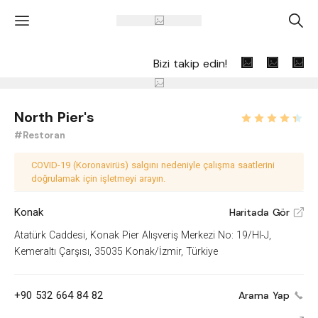
'
A
Bizi takip edin!
North Pier's
#Restoran
COVID-19 (Koronavirüs) salgını nedeniyle çalışma saatlerini
doğrulamak için işletmeyi arayın.
Konak
Haritada Gör
V
Atatürk Caddesi, Konak Pier Alışveriş Merkezi No: 19/HI-J,
Kemeraltı Çarşısı, 35035 Konak/İzmir, Türkiye
+90 532 664 84 82
Arama Yap