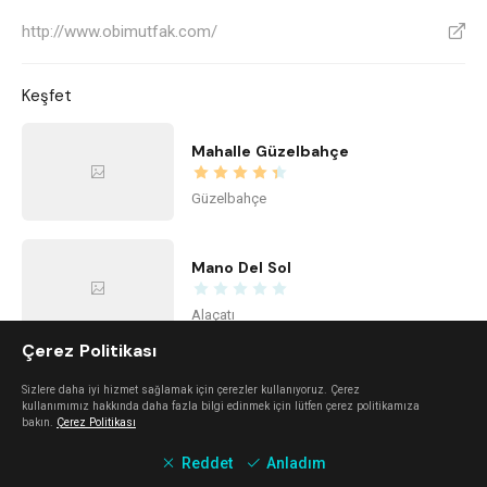
http://www.obimutfak.com/
V
Keşfet
Mahalle Güzelbahçe
Güzelbahçe
Mano Del Sol
Alaçatı
Çerez Politikası
Urla Dam
Sizlere daha iyi hizmet sağlamak için çerezler kullanıyoruz. Çerez
kullanımımız hakkında daha fazla bilgi edinmek için lütfen çerez politikamıza
bakın.
Çerez Politikası
Urla
Reddet
Anladım