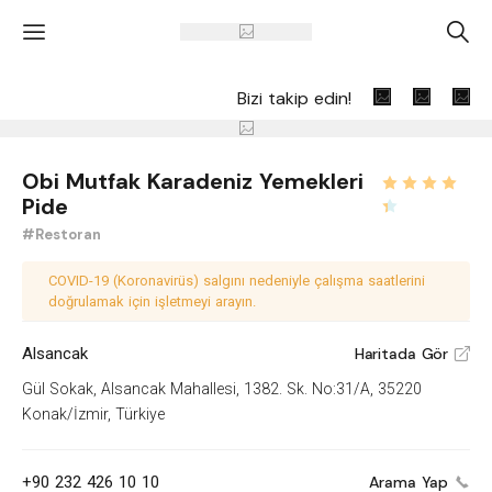
'
A
Bizi takip edin!
Obi Mutfak Karadeniz Yemekleri
Pide
#Restoran
COVID-19 (Koronavirüs) salgını nedeniyle çalışma saatlerini
doğrulamak için işletmeyi arayın.
Alsancak
Haritada Gör
V
Gül Sokak, Alsancak Mahallesi, 1382. Sk. No:31/A, 35220
Konak/İzmir, Türkiye
+90 232 426 10 10
Arama Yap