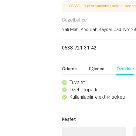
COVID-19 (Koronavirüs) salgını nedeniy
Güzelbahçe
Yalı Mah. Abdullah Baydar Cad. No: 28
0538 721 31 42
Ödeme
Eğlence
Özellikler
Tuvalet
^
Özel otopark
^
Kullanılabilir elektrik soketi
^
Keşfet