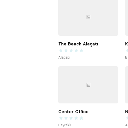
The Beach Alaçatı
Alaçatı
B
Center Office
N
Bayraklı
A