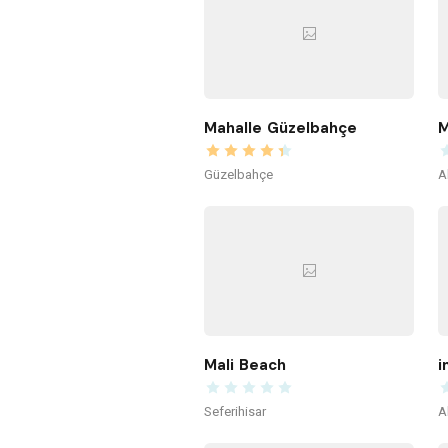
Mahalle Güzelbahçe
M
Güzelbahçe
A
Mali Beach
i
Seferihisar
A