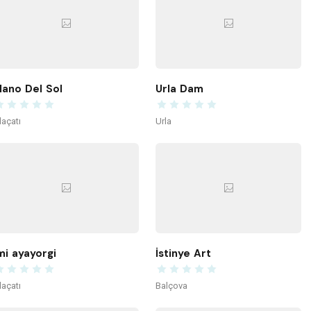
ano Del Sol
Urla Dam
laçatı
Urla
mi ayayorgi
İstinye Art
laçatı
Balçova