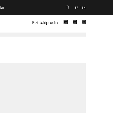
lar
A
TR
EN
Bizi takip edin!