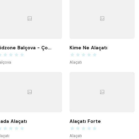
Kidzone Balçova - Çocuk Gelişim ve Aktivite Merkezi
Kime Ne Alaçatı
alçova
Alaçatı
ada Alaçatı
Alaçatı Forte
laçatı
Alaçatı